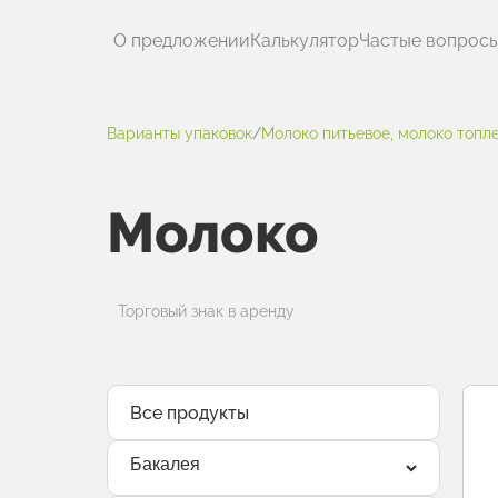
О предложении
Калькулятор
Частые вопрос
Варианты упаковок
/
Молоко питьевое, молоко топле
Молоко
Торговый знак в аренду
Все продукты
Бакалея