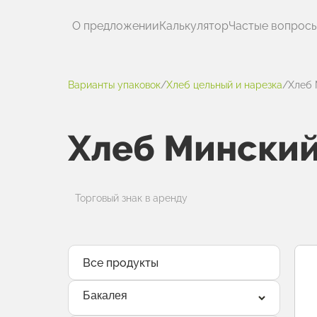
О предложении
Калькулятор
Частые вопрос
Варианты упаковок
/
Хлеб цельный и нарезка
/
Хлеб 
Хлеб Мински
Торговый знак в аренду
Все продукты
Бакалея