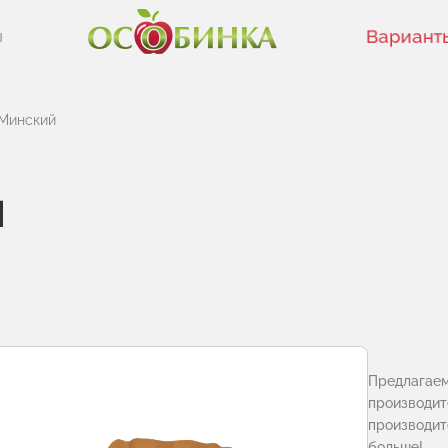
Вариант
ы
Минский
й
Предлаг
производит
производи
больше!